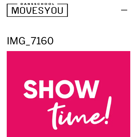
Skip
Men
to
content
IMG_7160