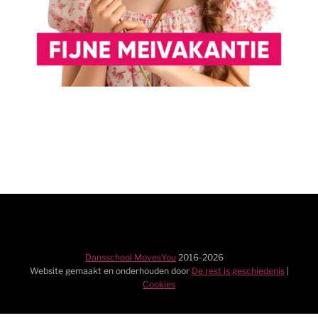
Dansschool MovesYou
2016-
2026
Website gemaakt en onderhouden door
De rest is geschiedenis
|
Cookies