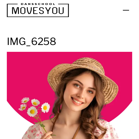
Skip
Men
to
content
IMG_6258