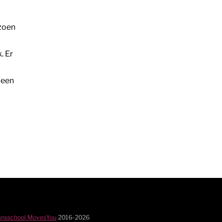
zoen
. Er
 een
nsschool MovesYou
2016-
2026