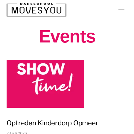
Skip
Men
to
content
Events
Optreden Kinderdorp Opmeer
23 juli 2026