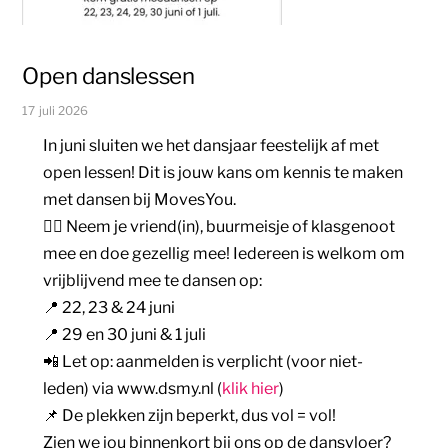
Open danslessen
17 juli 2026
In juni sluiten we het dansjaar feestelijk af met
open lessen! Dit is jouw kans om kennis te maken
met dansen bij MovesYou.
👯‍♀️ Neem je vriend(in), buurmeisje of klasgenoot
mee en doe gezellig mee! Iedereen is welkom om
vrijblijvend mee te dansen op:
📍 22, 23 & 24 juni
📍 29 en 30 juni & 1 juli
📲 Let op: aanmelden is verplicht (voor niet-
leden) via www.dsmy.nl (
klik hier
)
📌 De plekken zijn beperkt, dus vol = vol!
Zien we jou binnenkort bij ons op de dansvloer?